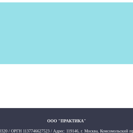
ООО "ПРАКТИКА"
20 / ОРГН 1137746627523 / Адрес: 119146, г. Москва, Комсомольский пр