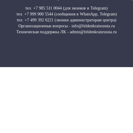
тел. +7 985 511 0044 (для звонков и Telegram)
тел. +7 999 900 5544 (сообщения в WhatsApp, Telegram)
тел. +7 499 392 0221 (звонки администраторам центра)
Организационные вопросы - info@feldenkraisrussia.ru
Техническая поддержка ЛК - admin@feldenkraisrussia.ru